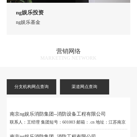
ng娱乐投资
ng娱乐基金
营销网络
MARKETING NETWORK
分支机构网点查询
渠道网点查询
南京ng娱乐消防集团--消防设备工程有限公司
联系人：王经理 集团短号：601003 邮箱：.cn 地址：江苏南京
南京ng娱乐消防集团--消防工程有限公司