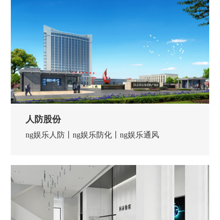
人防股份
ng娱乐人防
丨
ng娱乐防化
丨
ng娱乐通风