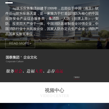
ng娱乐应急集团创建于1999年，总部位于中国（南京）软
件谷ng娱乐应急大厦，是一家致力于打造以消防为核心的中国
应急安全产业综合服务商，集消防、人防（挂牌上市）、安
防、投资四大产业于一体。中国消防器材制造业10强企业，中
国消防行业十大民族企业，国家人防办定点生产企业，消防产
品国家实验室单位，......
READ MORE+
视频中心
VIDEO CENTER