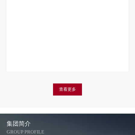
查看更多
集团简介
GROUP PROFILE