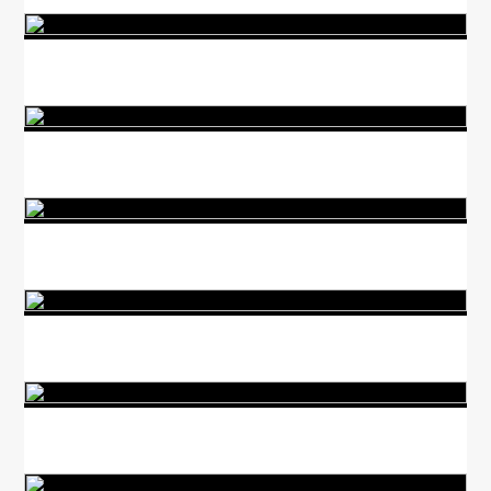
联系人：孙经理 集团短号： 邮箱：.cn 地址：安徽合肥
南京ng娱乐消防集团--石家庄消防工程有限公司
联系人：刘经理 集团短号： 邮箱：.cn 地址：河北石家庄
南京ng娱乐消防集团--武汉消防工程有限公司
联系人：翁经理 集团短号： 邮箱： 地址：湖北武汉
南京ng娱乐消防集团--邢台消防工程有限公司
联系人：任经理 集团短号： 邮箱：.cn 地址：邢台泉北
南京ng娱乐消防集团--淮南消防工程有限公司
联系人：韩经理 集团短号： 邮箱：.cn 地址：安徽淮南
南京ng娱乐消防集团--无锡消防工程有限公司
联系人：杜经理 集团短号： 邮箱：.cn 地址：江苏江阴
南京ng娱乐消防集团--西安消防工程有限公司