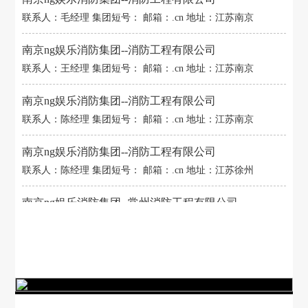
联系人：毛经理 集团短号： 邮箱：.cn 地址：江苏南京
南京ng娱乐消防集团--消防工程有限公司
联系人：王经理 集团短号： 邮箱：.cn 地址：江苏南京
南京ng娱乐消防集团--消防工程有限公司
联系人：陈经理 集团短号： 邮箱：.cn 地址：江苏南京
南京ng娱乐消防集团--消防工程有限公司
联系人：陈经理 集团短号： 邮箱：.cn 地址：江苏徐州
南京ng娱乐消防集团--常州消防工程有限公司
联系人：于经理 集团短号： 邮箱：.cn 地址：江苏常州
南京ng娱乐消防集团--常州消防工程有限公司
联系人：沈经理 集团短号： 邮箱：.cn 地址：江苏常州
南京ng娱乐消防集团--盐城消防工程有限公司