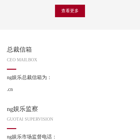
查看更多
总裁信箱
CEO MAILBOX
ng娱乐总裁信箱为：
.cn
ng娱乐监察
GUOTAI SUPERVISION
ng娱乐市场监督电话：